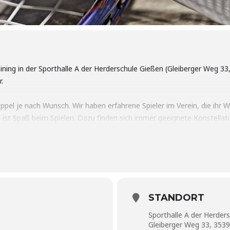
ining in der Sporthalle A der Herderschule Gießen (Gleiberger Weg 33
r.
ppel je nach Wunsch. Wir haben erfahrene Spieler im Verein, die ihr
 ist Spaß beim Spielen. Dazu finden sich immer geeignete Konstellat
uns. Wann das nächste Training stattfindet, kannst du unter „Termin
formular oder telefonisch (+49 151 50607087).
STANDORT
Sporthalle A der Herder
Gleiberger Weg 33, 353